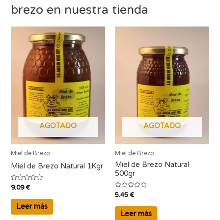
brezo en nuestra tienda
AGOTADO
AGOTADO
Miel de Brezo
Miel de Brezo
Miel de Brezo Natural
Miel de Brezo Natural 1Kgr
500gr
V
9.09
€
a
V
5.45
€
l
a
o
l
Leer más
r
o
Leer más
a
r