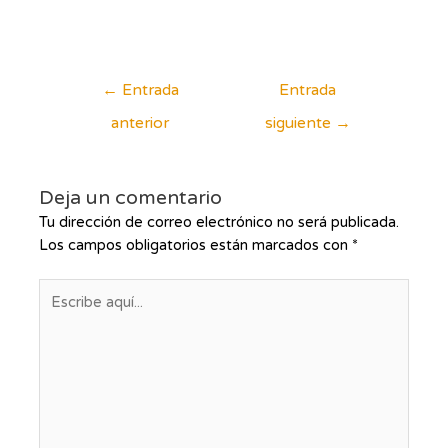
o
c
n
o
0
n
d
0
e
d
5
e
5
←
Entrada
Entrada
anterior
siguiente
→
Deja un comentario
Tu dirección de correo electrónico no será publicada.
Los campos obligatorios están marcados con
*
Escribe
aquí...