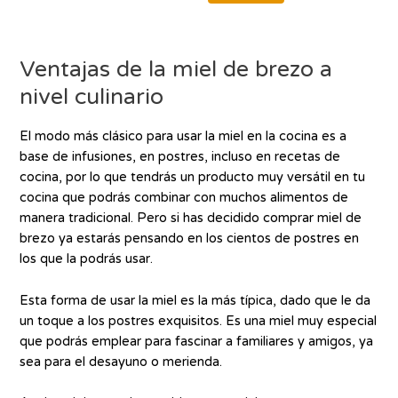
d
a
o
d
c
o
o
c
n
o
0
n
Ventajas de la miel de brezo a
d
0
e
d
5
nivel culinario
e
5
El modo más clásico para usar la miel en la cocina es a
base de infusiones, en postres, incluso en recetas de
cocina, por lo que tendrás un producto muy versátil en tu
cocina que podrás combinar con muchos alimentos de
manera tradicional. Pero si has decidido comprar miel de
brezo ya estarás pensando en los cientos de postres en
los que la podrás usar.
Esta forma de usar la miel es la más típica, dado que le da
un toque a los postres exquisitos. Es una miel muy especial
que podrás emplear para fascinar a familiares y amigos, ya
sea para el desayuno o merienda.