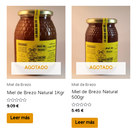
AGOTADO
AGOTADO
Miel de Brezo
Miel de Brezo
Miel de Brezo Natural
Miel de Brezo Natural 1Kgr
500gr
V
9.09
€
a
V
5.45
€
l
a
o
l
Leer más
r
o
Leer más
a
r
d
a
o
d
c
o