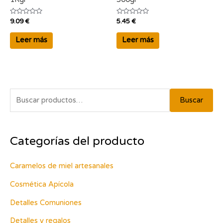
Valorado
Valorado
9.09
€
5.45
€
con
con
0
0
de
de
Leer más
Leer más
5
5
B
Buscar
u
s
Categorías del producto
c
a
Caramelos de miel artesanales
r
p
Cosmética Apícola
o
Detalles Comuniones
r
Detalles y regalos