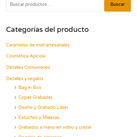
B
Buscar
u
s
Categorías del producto
c
a
Caramelos de miel artesanales
r
p
Cosmética Apícola
o
Detalles Comuniones
r
Detalles y regalos
:
Bag in Box
Copas Grabadas
Diseño y Grabado Láser
Estuches y Maletas
Grabados a mano en vidrio y cristal