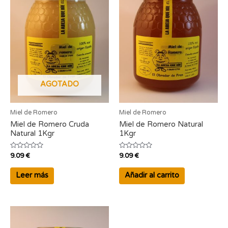
AGOTADO
Miel de Romero
Miel de Romero
Miel de Romero Cruda
Miel de Romero Natural
Natural 1Kgr
1Kgr
Valorado
Valorado
9.09
€
9.09
€
con
con
0
0
de
de
Leer más
Añadir al carrito
5
5