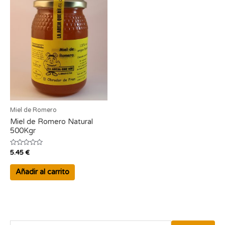
Miel de Romero
Miel de Romero Natural
500Kgr
Valorado
5.45
€
con
0
de
Añadir al carrito
5