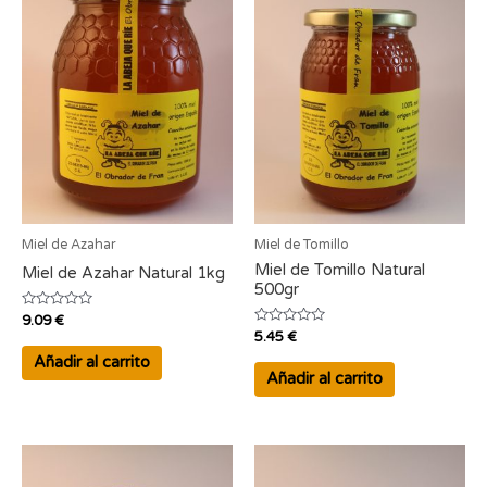
Miel de Azahar
Miel de Tomillo
Miel de Tomillo Natural
Miel de Azahar Natural 1kg
500gr
Valorado
9.09
€
con
Valorado
5.45
€
0
con
de
0
Añadir al carrito
5
de
Añadir al carrito
5