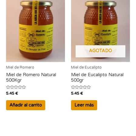
AGOTADO
Miel de Romero
Miel de Eucalipto
Miel de Romero Natural
Miel de Eucalipto Natural
500Kgr
500gr
Valorado
Valorado
5.45
€
5.45
€
con
con
0
0
de
de
Añadir al carrito
Leer más
5
5