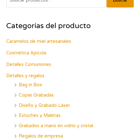
Buscar
u
s
Categorías del producto
c
a
Caramelos de miel artesanales
r
p
Cosmética Apícola
o
Detalles Comuniones
r
Detalles y regalos
:
Bag in Box
Copas Grabadas
Diseño y Grabado Láser
Estuches y Maletas
Grabados a mano en vidrio y cristal
Regalos de empresa