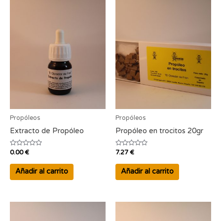
Propóleos
Propóleos
Extracto de Propóleo
Propóleo en trocitos 20gr
Valorado
Valorado
0.00
€
7.27
€
con
con
0
0
de
de
Añadir al carrito
Añadir al carrito
5
5