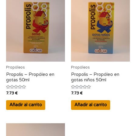
Propóleos
Propóleos
Propolis – Propóleo en
Propolis – Propóleo en
gotas 50ml
gotas niños 50ml
Valorado
Valorado
7.73
€
7.73
€
con
con
0
0
de
de
Añadir al carrito
Añadir al carrito
5
5