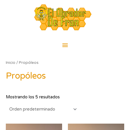
Ir
Menú
al
contenido
principal
Inicio
/ Propóleos
Propóleos
Mostrando los 5 resultados