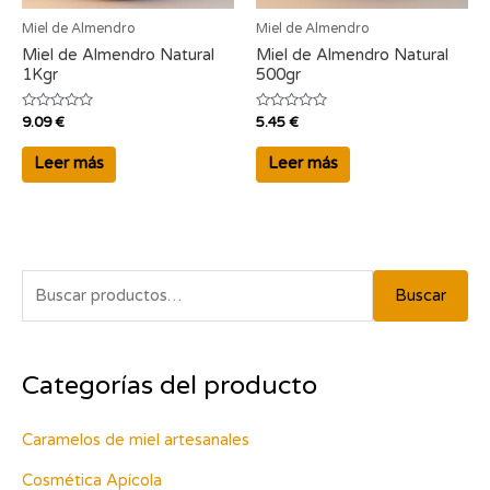
Miel de Almendro
Miel de Almendro
Miel de Almendro Natural
Miel de Almendro Natural
1Kgr
500gr
Valorado
Valorado
9.09
€
5.45
€
con
con
0
0
de
de
Leer más
Leer más
5
5
B
Buscar
u
s
Categorías del producto
c
a
Caramelos de miel artesanales
r
p
Cosmética Apícola