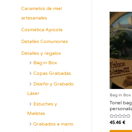
p
Caramelos de miel
o
artesanales
r
Cosmética Apícola
:
Detalles Comuniones
Detalles y regalos
Bag in Box
Copas Grabadas
Diseño y Grabado
Láser
Bag in Box
Tonel bag
Estuches y
personali
Maletas
Valorado
45.46
€
Grabados a mano
con
0