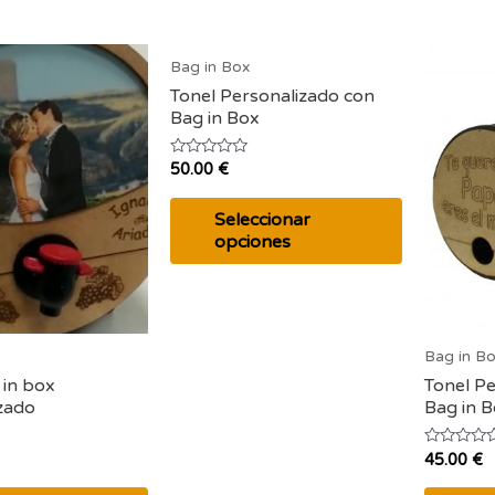
Bag in Box
Tonel Personalizado con
Bag in Box
Valorado
50.00
€
con
0
de
Seleccionar
5
opciones
Bag in B
 in box
Tonel Pe
zado
Bag in 
Valorado
45.00
€
con
0