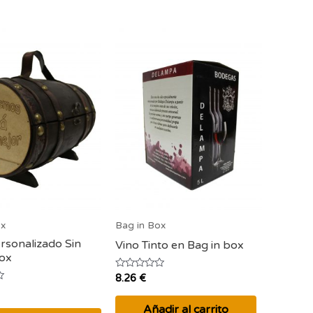
ox
Bag in Box
rsonalizado Sin
Vino Tinto en Bag in box
Box
Valorado
8.26
€
con
0
de
Añadir al carrito
5