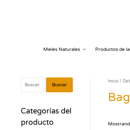
Ir
al
contenido
Mieles Naturales
Productos de l
Inicio
/
Det
B
Buscar
u
Bag
s
Categorías del
c
a
producto
Mostrando
r