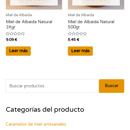
Miel de Albaida
Miel de Albaida
Miel de Albaida Natural
Miel de Albaida Natural
1Kgr
500gr
Valorado
Valorado
9.09
€
5.45
€
con
con
0
0
de
de
Leer más
Leer más
5
5
B
Buscar
u
s
Categorías del producto
c
a
Caramelos de miel artesanales
r